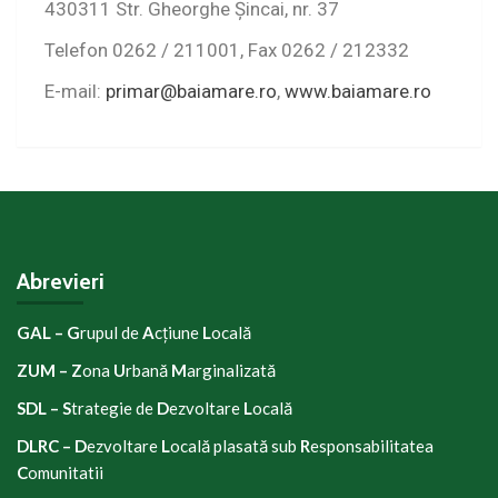
430311 Str. Gheorghe Șincai, nr. 37
Telefon 0262 / 211001, Fax 0262 / 212332
E-mail:
primar@baiamare.ro
,
www.baiamare.ro
Abrevieri
GAL – G
rupul de
A
cțiune
L
ocală
ZUM – Z
ona
U
rbană
M
arginalizată
SDL – S
trategie de
D
ezvoltare
L
ocală
DLRC
–
D
ezvoltare
L
ocală plasată sub
R
esponsabilitatea
C
omunitatii