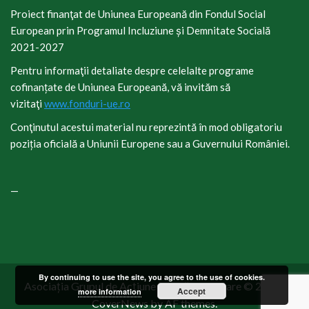
Proiect finanţat de Uniunea Europeană din Fondul Social
European prin Programul Incluziune și Demnitate Socială
2021-2027
Pentru informaţii detaliate despre celelalte programe
cofinanțate de Uniunea Europeană, vă invităm să
vizitaţi
www.fonduri-ue.ro
Conţinutul acestui material nu reprezintă în mod obligatoriu
poziția oficială a Uniunii Europene sau a Guvernului României.
—
By continuing to use the site, you agree to the use of cookies.
Asociația Grupul de Acțiune Locală Baia Mare © 2019
|
Accept
more information
CoverNews
by AF themes.