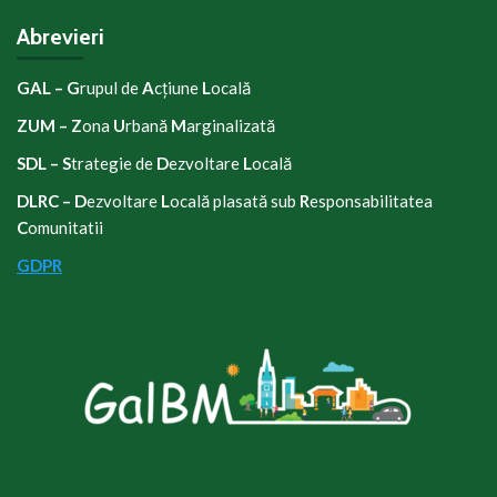
Abrevieri
GAL – G
rupul de
A
cțiune
L
ocală
ZUM – Z
ona
U
rbană
M
arginalizată
SDL – S
trategie de
D
ezvoltare
L
ocală
DLRC
–
D
ezvoltare
L
ocală plasată sub
R
esponsabilitatea
C
omunitatii
GDPR